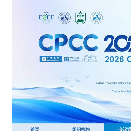
跳
到
内
容
首页
组织机构
会议